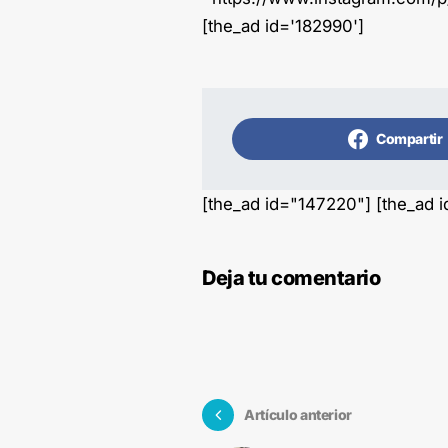
[the_ad id='182990']
Compartir
[the_ad id="147220"] [the_ad 
Deja tu comentario
Artículo anterior