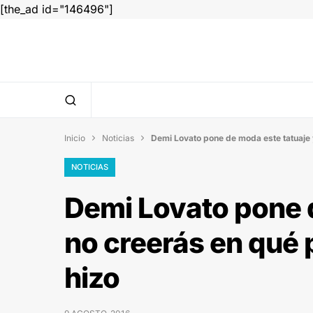
[the_ad id="146496"]
Inicio
Noticias
Demi Lovato pone de moda este tatuaje y


NOTICIAS
Demi Lovato pone 
no creerás en qué 
hizo