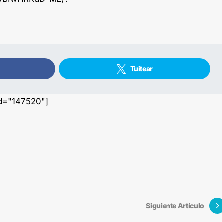
Tuitear
id="147520"]
Siguiente Artículo