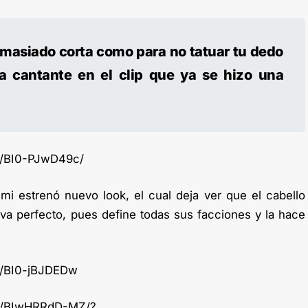
emasiado corta como para no tatuar tu dedo
la cantante en el clip que ya se hizo una
p/BI0-PJwD49c/
mi estrenó nuevo look, el cual deja ver que el cabello
 va perfecto, pues define todas sus facciones y la hace
p/BI0-jBJDEDw
/p/BIwHRRdD-MZ/?