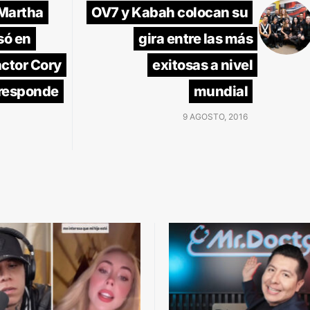
Martha
OV7 y Kabah colocan su
só en
gira entre las más
actor Cory
exitosas a nivel
 responde
mundial
9 AGOSTO, 2016