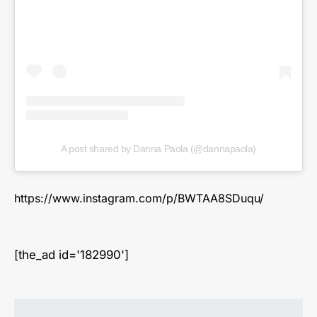
A post shared by Danna Paola (@dannapaola)
https://www.instagram.com/p/BWTAA8SDuqu/
[the_ad id='182990']