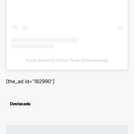
A post shared by Danna Paola (@dannapaola)
[the_ad id='182990']
Destacada