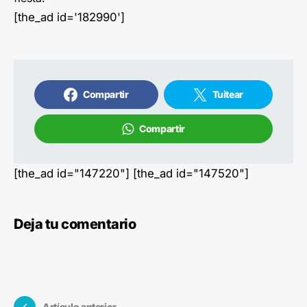
[the_ad id='182990']
Compartir
Tuitear
Compartir
[the_ad id="147220"] [the_ad id="147520"]
Deja tu comentario
Artículo anterior