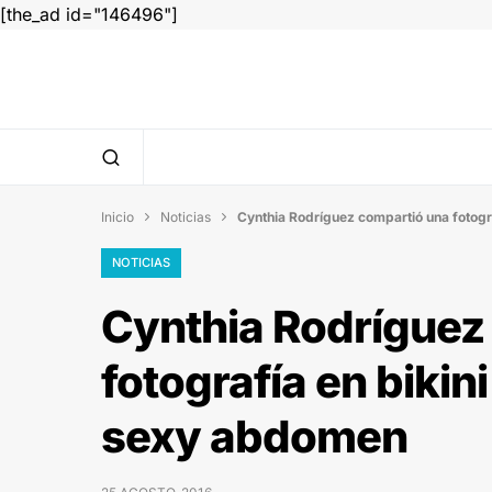
[the_ad id="146496"]
Inicio
Noticias
Cynthia Rodríguez compartió una fotogra


NOTICIAS
Cynthia Rodríguez
fotografía en bikin
sexy abdomen