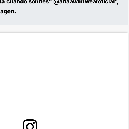
ta cuando sonríes” @ariaawimwearoficial”,
imagen.