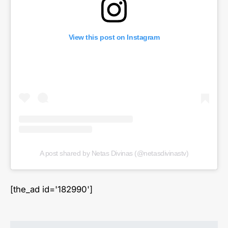
View this post on Instagram
A post shared by Netas Divinas (@netasdivinastv)
[the_ad id='182990']