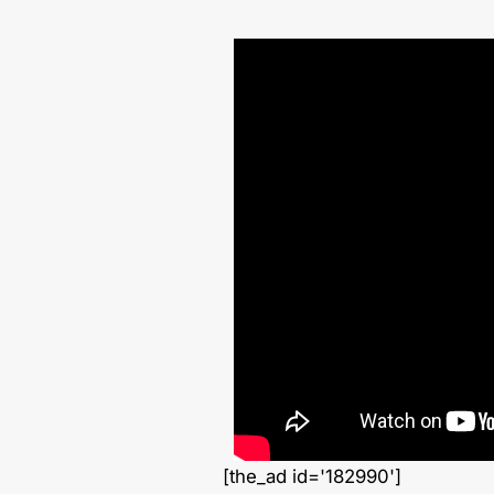
[the_ad id='182990']