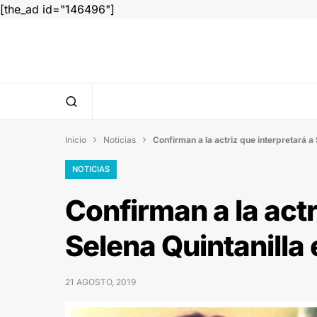
[the_ad id="146496"]
Inicio
Noticias
Confirman a la actriz que interpretará a 


NOTICIAS
Confirman a la actr
Selena Quintanilla 
21 AGOSTO, 2019