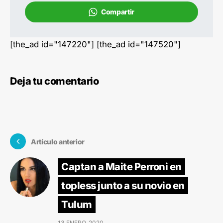
Compartir
[the_ad id="147220"] [the_ad id="147520"]
Deja tu comentario
Artículo anterior
Captan a Maite Perroni en
topless junto a su novio en
Tulum
13 ENERO, 2020