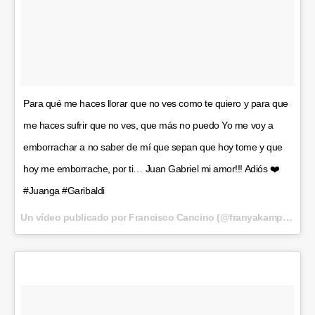
Para qué me haces llorar que no ves como te quiero y para que
me haces sufrir que no ves, que más no puedo Yo me voy a
emborrachar a no saber de mí que sepan que hoy tome y que
hoy me emborrache, por ti… Juan Gabriel mi amor!!! Adiós ❤️
#Juanga #Garibaldi
Un vídeo publicado por Francisco Cancino (@franyakampot) el
2