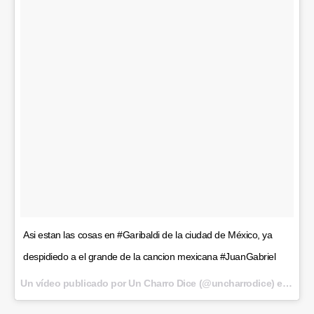
Asi estan las cosas en #Garibaldi de la ciudad de México, ya
despidiedo a el grande de la cancion mexicana #JuanGabriel
Un vídeo publicado por Un Charro Dice (@uncharrodice) el
28 de