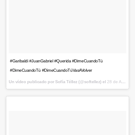
#Garibaldi #JuanGabriel #Querida #DimeCuandoTú
#DimeCuandoTú #DimeCuandoTúVasAVolver
Un vídeo publicado por Sofía Téllez (@softellez) el
28 de Ago de 2016 a la(s) 10:29 PDT