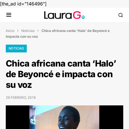
[the_ad id="146496"]
Inicio
Noticias
Chica africana canta ‘Halo’ de Beyoncé e


impacta con su voz
NOTICIAS
Chica africana canta ‘Halo’
de Beyoncé e impacta con
su voz
29 FEBRERO, 2016