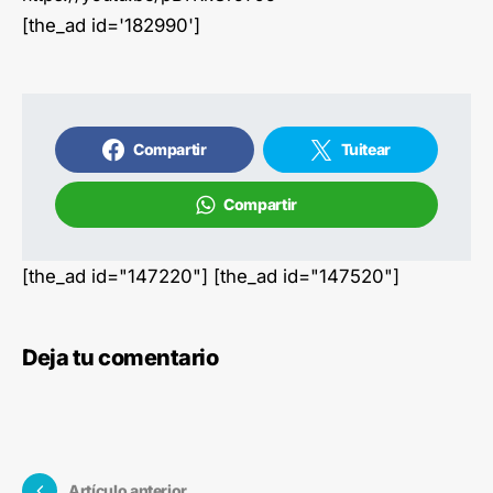
[the_ad id='182990']
Compartir
Tuitear
Compartir
[the_ad id="147220"] [the_ad id="147520"]
Deja tu comentario
Artículo anterior