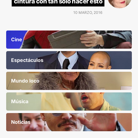
cintura con tan sólo hacer esto
10 MARZO, 2016
Cine
Espectáculos
Mundo loco
Música
Noticias