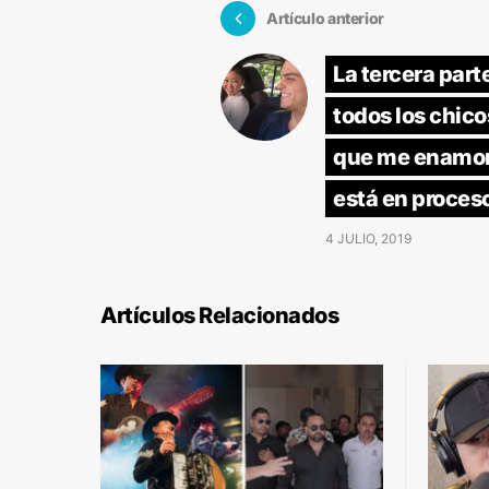
Artículo anterior
La tercera part
todos los chico
que me enamor
está en proces
4 JULIO, 2019
Artículos Relacionados