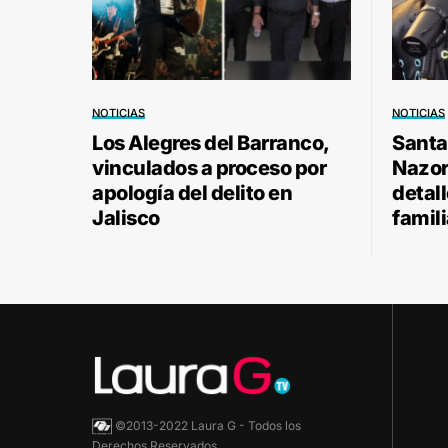
NOTICIAS
NOTICIAS
Los Alegres del Barranco,
Santa
vinculados a proceso por
Nazor 
apología del delito en
detal
Jalisco
famili
©2013-2022 Laura G - Todos los
Derechos Reservados