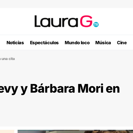
Noticias
Espectáculos
Mundo loco
Música
Cine
 una cita
evy y Bárbara Mori en