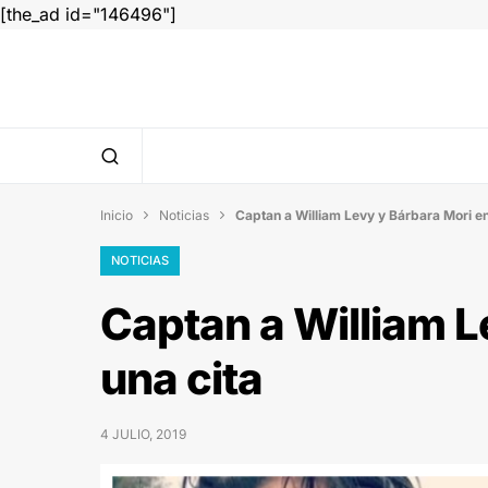
[the_ad id="146496"]
Inicio
Noticias
Captan a William Levy y Bárbara Mori en


NOTICIAS
Captan a William L
una cita
4 JULIO, 2019