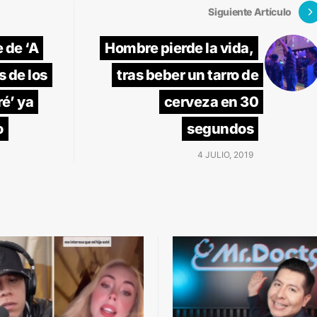
Siguiente Artículo
e de ‘A
Hombre pierde la vida,
s de los
tras beber un tarro de
é’ ya
cerveza en 30
o
segundos
4 JULIO, 2019