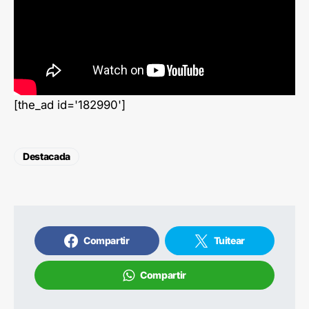
[the_ad id='182990']
Destacada
Compartir
Tuitear
Compartir