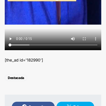
[the_ad id='182990']
Destacada