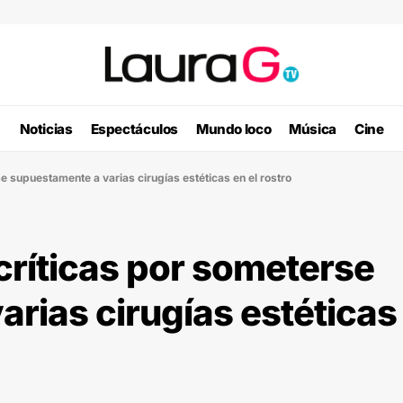
Noticias
Espectáculos
Mundo loco
Música
Cine
e supuestamente a varias cirugías estéticas en el rostro
 críticas por someterse
rias cirugías estéticas