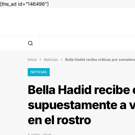
[the_ad id="146496"]
Inicio
Noticias
Bella Hadid recibe críticas por someters


NOTICIAS
Bella Hadid recibe
supuestamente a va
en el rostro