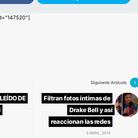
id="147520"]
Siguiente Artículo
 LEÍDO DE
Filtran fotos íntimas de
N
Drake Bell y así
reaccionan las redes
9 ABRIL, 2018