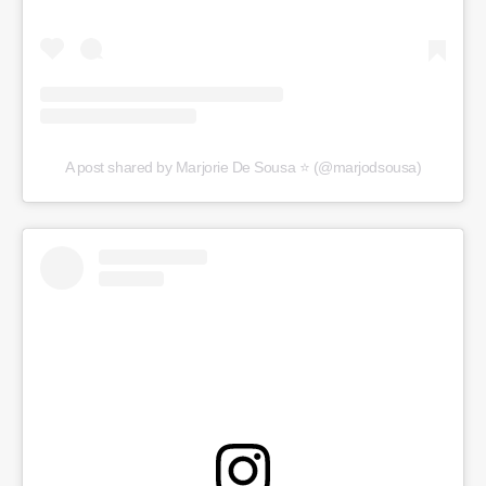
A post shared by Marjorie De Sousa ⭐️ (@marjodsousa)