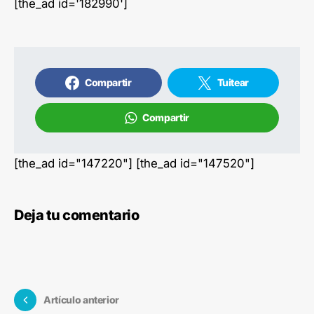
[the_ad id='182990']
Compartir
Tuitear
Compartir
[the_ad id="147220"] [the_ad id="147520"]
Deja tu comentario
Artículo anterior