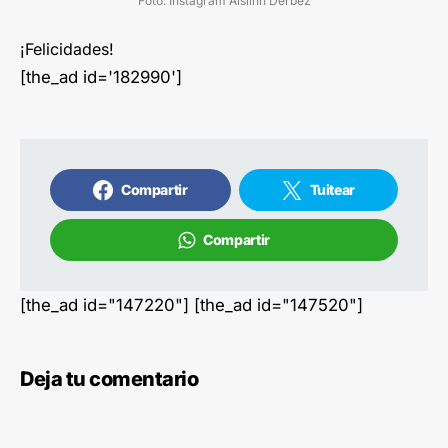
Foto: Instagram Aislinn Derbez
¡Felicidades!
[the_ad id='182990']
Compartir
Tuitear
Compartir
[the_ad id="147220"] [the_ad id="147520"]
Deja tu comentario