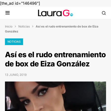
[the_ad id="146496"]
Inicio
Noticias
Así es el rudo entrenamiento de box de Eiza


González
NOTICIAS
Así es el rudo entrenamiento
de box de Eiza González
13 JUNIO, 2019