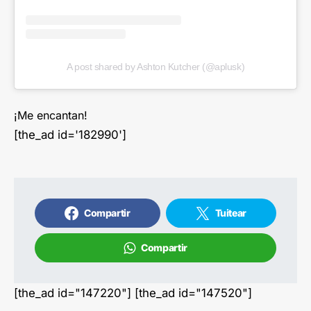
A post shared by Ashton Kutcher (@aplusk)
¡Me encantan!
[the_ad id='182990']
Compartir
Tuitear
Compartir
[the_ad id="147220"] [the_ad id="147520"]