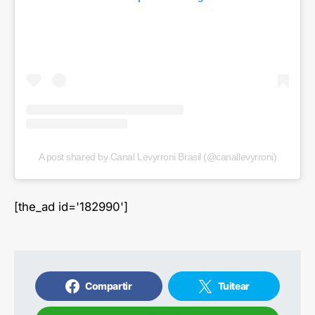
A post shared by Canal Levyrroni Brasil (@canallevyrroni)
[the_ad id='182990']
Compartir
Tuitear