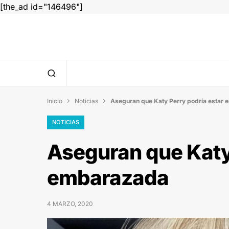
[the_ad id="146496"]
Inicio
Noticias
Aseguran que Katy Perry podría estar


NOTICIAS
Aseguran que Katy
embarazada
4 MARZO, 2020