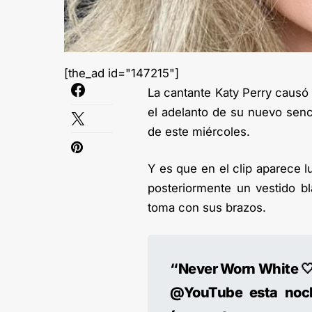
[the_ad id="147215"]
La cantante Katy Perry causó 
el adelanto de su nuevo senc
de este miércoles.
Y es que en el clip aparece l
posteriormente un vestido b
toma con sus brazos.
“Never Worn White 🤍
@YouTube esta noch