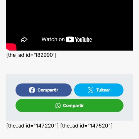
[the_ad id='182990']
Compartir
Tuitear
Compartir
[the_ad id="147220"] [the_ad id="147520"]