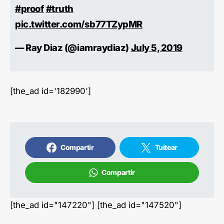
#proof
#truth
pic.twitter.com/sb77TZypMR
— Ray Diaz (@iamraydiaz)
July 5, 2019
[the_ad id='182990']
Compartir
Tuitear
Compartir
[the_ad id="147220"] [the_ad id="147520"]