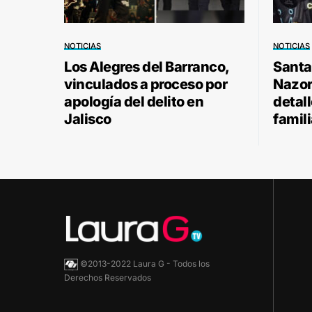
NOTICIAS
NOTICIAS
Los Alegres del Barranco,
Santa
vinculados a proceso por
Nazor 
apología del delito en
detal
Jalisco
famili
©2013-2022 Laura G - Todos los
Derechos Reservados