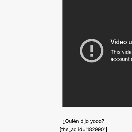
¿Quién dijo yooo?
[the_ad id='182990']