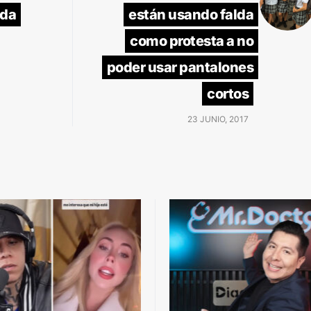
ada
están usando falda
como protesta a no
poder usar pantalones
cortos
23 JUNIO, 2017