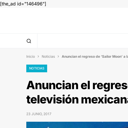
[the_ad id="146496"]
Inicio
Noticias
Anuncian el regreso de ‘Sailor Moon’ a l


NOTICIAS
Anuncian el regreso
televisión mexican
23 JUNIO, 2017