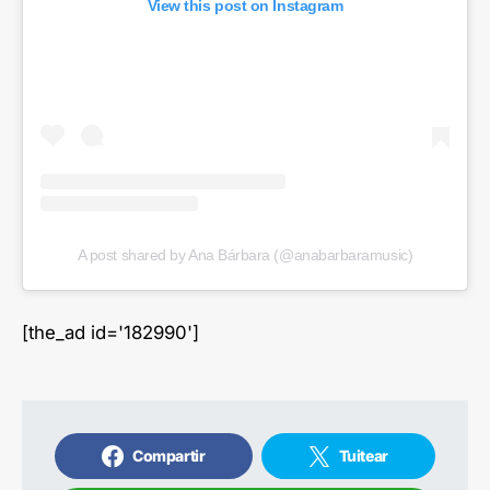
View this post on Instagram
A post shared by Ana Bárbara (@anabarbaramusic)
[the_ad id='182990']
Compartir
Tuitear