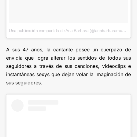
Una publicación compartida de Ana Barbara (@anabarbaramusic)
el
2
A sus 47 años, la cantante posee un cuerpazo de
envidia que logra alterar los sentidos de todos sus
seguidores a través de sus canciones, videoclips e
instantáneas sexys que dejan volar la imaginación de
sus seguidores.