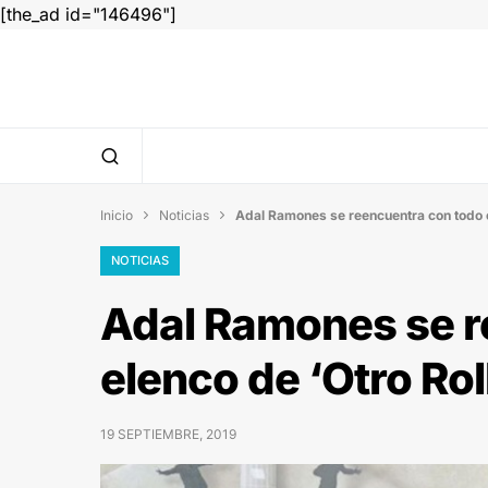
[the_ad id="146496"]
Inicio
Noticias
Adal Ramones se reencuentra con todo el


NOTICIAS
Adal Ramones se r
elenco de ‘Otro Rol
19 SEPTIEMBRE, 2019