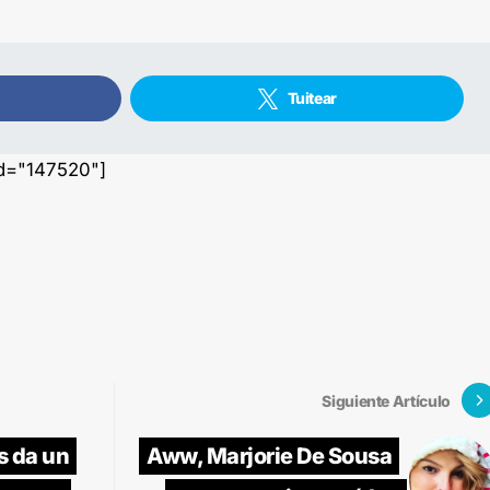
Tuitear
id="147520"]
Siguiente Artículo
s da un
Aww, Marjorie De Sousa