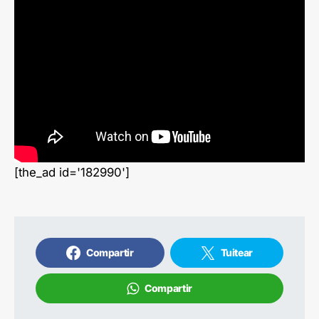
[the_ad id='182990']
Compartir
Tuitear
Compartir