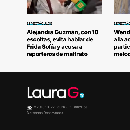
ESPECTÁCULOS
ESPECTÁ
Alejandra Guzmán, con 10
Wendy
escoltas, evita hablar de
a la a
Frida Sofía y acusa a
parti
reporteros de maltrato
melod
©2013-2022 Laura G - Todos los
Derechos Reservados