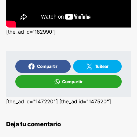
[the_ad id='182990']
Compartir
Tuitear
Compartir
[the_ad id="147220"] [the_ad id="147520"]
Deja tu comentario