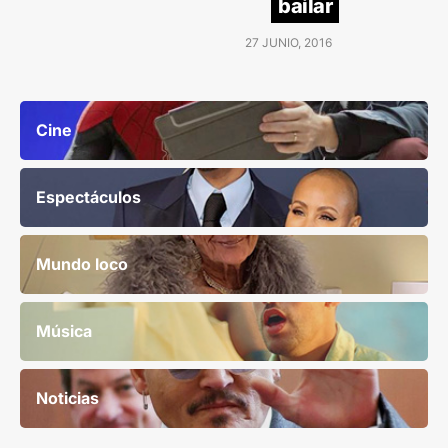
bailar
27 JUNIO, 2016
Cine
Espectáculos
Mundo loco
Música
Noticias