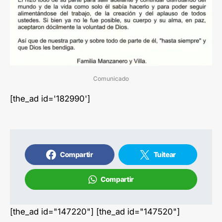
Comunicado
[the_ad id='182990']
Compartir
Tuitear
Compartir
[the_ad id="147220"] [the_ad id="147520"]