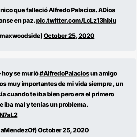
ico que falleció Alfredo Palacios. ADios
canse en paz.
pic.twitter.com/LcLz13hbiu
@maxwoodside)
October 25, 2020
e hoy se murió
#AlfredoPalacios
un amigo
os muy importantes de mi vida siempre , un
a cuando te iba bien pero era el primero
e iba mal y tenías un problema.
9N7aL2
iaMendezOf)
October 25, 2020