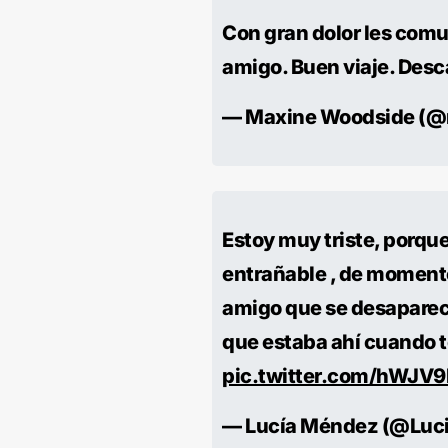
Con gran dolor les comun
amigo. Buen viaje. Des
— Maxine Woodside (
Estoy muy triste, porqu
entrañable , de moment
amigo que se desaparecí
que estaba ahí cuando t
pic.twitter.com/hWJV
— Lucía Méndez (@Luc