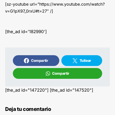
[sz-youtube url=”https://www.youtube.com/watch?
v=G1pX97_0rxU#t=27″ /]
[the_ad id='182990']
Compartir
Tuitear
Compartir
[the_ad id="147220"] [the_ad id="147520"]
Deja tu comentario