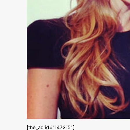
[the_ad id="147215"]