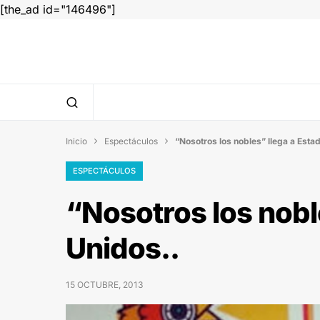
[the_ad id="146496"]
Inicio
Espectáculos
“Nosotros los nobles” llega a Esta


ESPECTÁCULOS
“Nosotros los nobl
Unidos..
15 OCTUBRE, 2013