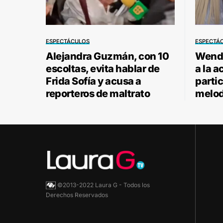
ESPECTÁCULOS
ESPECTÁ
Alejandra Guzmán, con 10
Wendy
escoltas, evita hablar de
a la a
Frida Sofía y acusa a
parti
reporteros de maltrato
melod
©2013-2022 Laura G - Todos los
Derechos Reservados