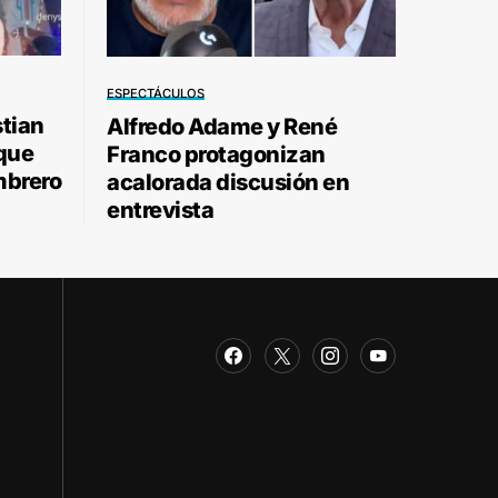
ESPECTÁCULOS
stian
Alfredo Adame y René
 que
Franco protagonizan
mbrero
acalorada discusión en
entrevista