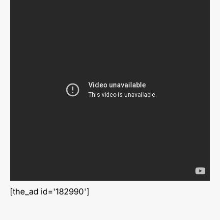
[the_ad id='182990']