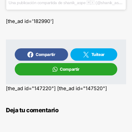
Una publicación compartida de shanik_aspe 🇲🇽 (@shanik_aspe)
el
2
[the_ad id='182990']
Compartir
Tuitear
Compartir
[the_ad id="147220"] [the_ad id="147520"]
Deja tu comentario