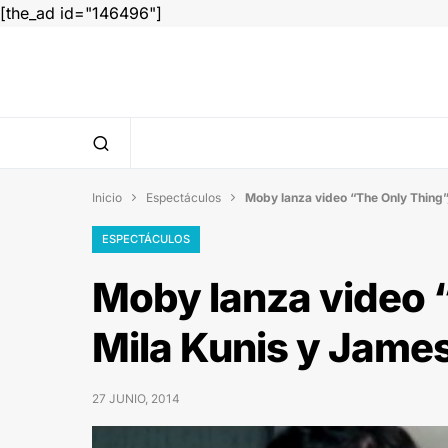
[the_ad id="146496"]
Inicio
Espectáculos
Moby lanza video “The Only Thing


ESPECTÁCULOS
Moby lanza video 
Mila Kunis y Jame
27 JUNIO, 2014