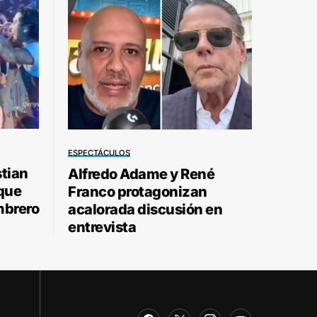
ESPECTÁCULOS
stian
Alfredo Adame y René
 que
Franco protagonizan
mbrero
acalorada discusión en
entrevista