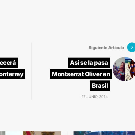
Siguiente Artículo
recerá
Así se la pasa
onterrey
Montserrat Oliver en
Brasil
27 JUNIO, 2014