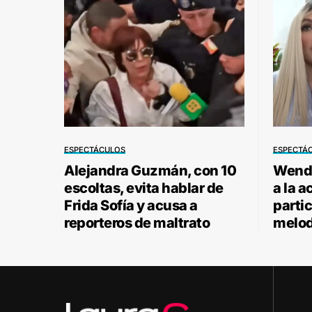
ESPECTÁCULOS
ESPECTÁ
Alejandra Guzmán, con 10
Wendy
escoltas, evita hablar de
a la a
Frida Sofía y acusa a
parti
reporteros de maltrato
melod