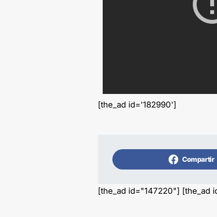
[the_ad id='182990']
Compartir
[the_ad id="147220"] [the_ad 