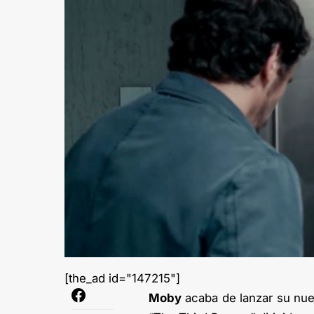
[the_ad id="147215"]
Moby
acaba de lanzar su nue