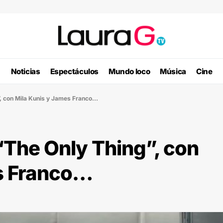
Noticias
Espectáculos
Mundo loco
Música
Cine
”, con Mila Kunis y James Franco…
“The Only Thing”, con
s Franco…