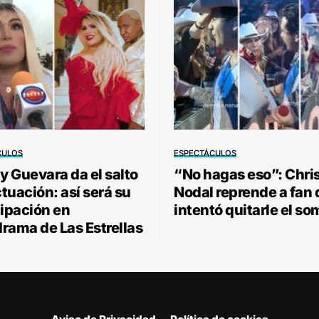
CULOS
ESPECTÁCULOS
 Guevara da el salto
“No hagas eso”: Chri
ctuación: así será su
Nodal reprende a fan
cipación en
intentó quitarle el so
rama de Las Estrellas