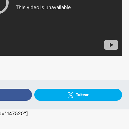
Tuitear
id="147520"]