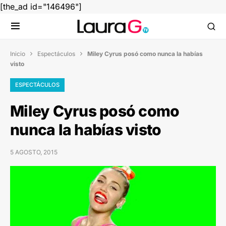
[the_ad id="146496"]
Inicio
Espectáculos
Miley Cyrus posó como nunca la habías


visto
ESPECTÁCULOS
Miley Cyrus posó como
nunca la habías visto
5 AGOSTO, 2015