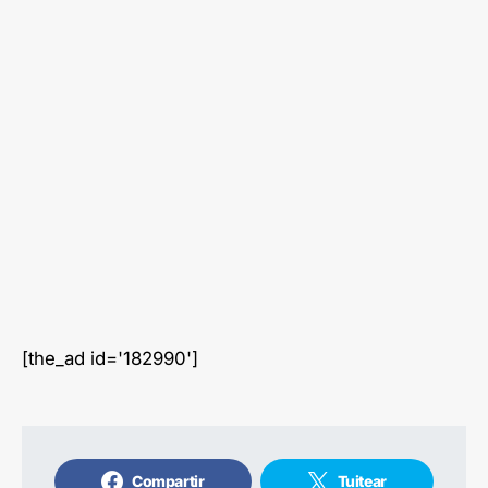
[the_ad id='182990']
Compartir
Tuitear