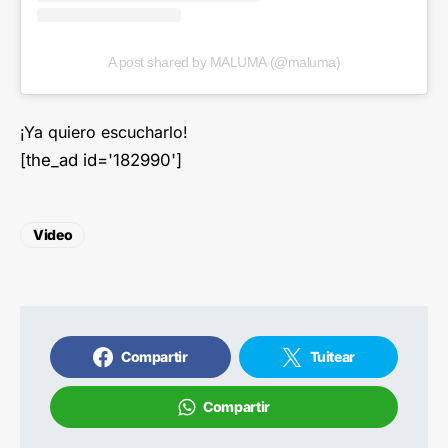
A post shared by MALUMA (@maluma)
¡Ya quiero escucharlo!
[the_ad id='182990']
Video
Compartir
Tuitear
Compartir