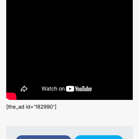
[the_ad id='182990']