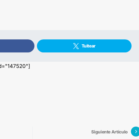
Tuitear
id="147520"]
Siguiente Artículo