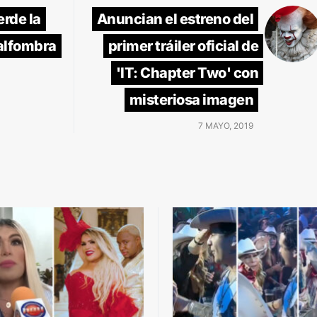
erde la
Anuncian el estreno del
 alfombra
primer tráiler oficial de
'IT: Chapter Two' con
misteriosa imagen
7 MAYO, 2019