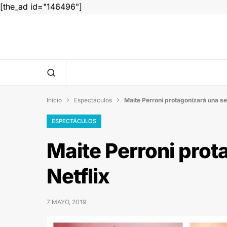
[the_ad id="146496"]
Inicio
Espectáculos
Maite Perroni protagonizará una ser


ESPECTÁCULOS
Maite Perroni prot
Netflix
7 MAYO, 2019