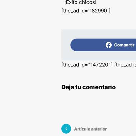
¡Éxito chicos!
[the_ad id='182990']
Compartir
[the_ad id="147220"] [the_ad 
Deja tu comentario
Artículo anterior