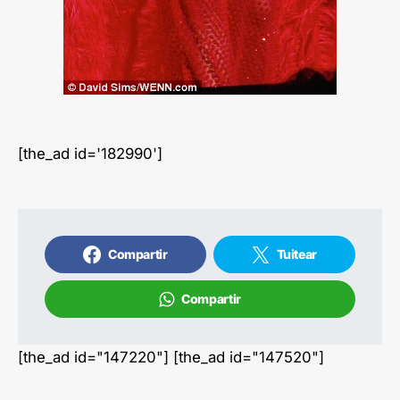
[the_ad id='182990']
Compartir
Tuitear
Compartir
[the_ad id="147220"] [the_ad id="147520"]