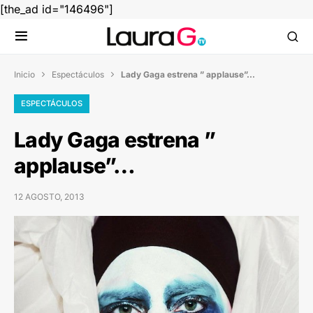
[the_ad id="146496"]
Inicio
Espectáculos
Lady Gaga estrena ” applause”…


ESPECTÁCULOS
Lady Gaga estrena ”
applause”…
12 AGOSTO, 2013