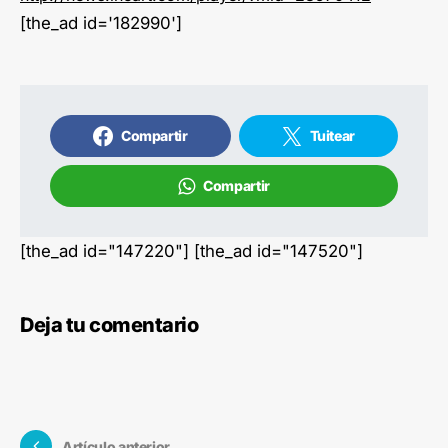
[the_ad id='182990']
Compartir
Tuitear
Compartir
[the_ad id="147220"] [the_ad id="147520"]
Deja tu comentario
Artículo anterior