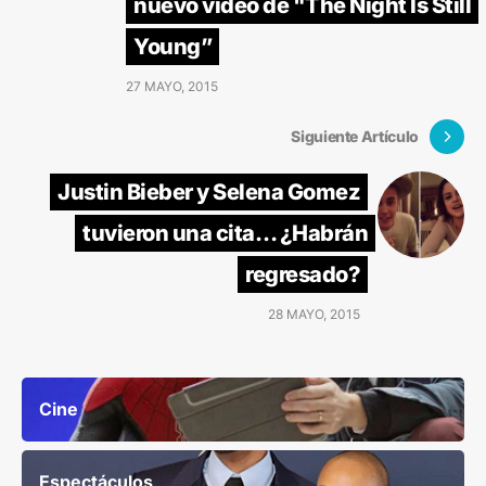
nuevo video de "The Night Is Still
Young”
27 MAYO, 2015
Siguiente Artículo
Justin Bieber y Selena Gomez
tuvieron una cita… ¿Habrán
regresado?
28 MAYO, 2015
Cine
Espectáculos