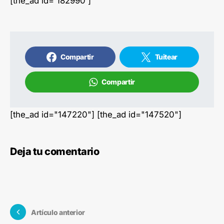
[the_ad id='182990']
Compartir
Tuitear
Compartir
[the_ad id="147220"] [the_ad id="147520"]
Deja tu comentario
Artículo anterior