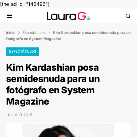
[the_ad id="146496"]
Inicio
Espectáculos
Kim Kardashian posa semidesnuda para un


fotógrafo en System Magazine
ESPECTÁCULOS
Kim Kardashian posa
semidesnuda para un
fotógrafo en System
Magazine
10 JULIO, 2015