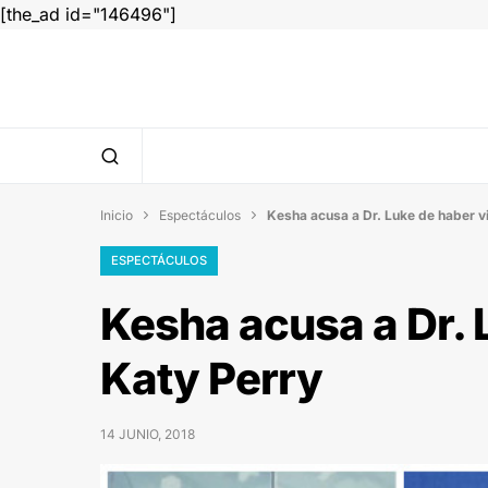
[the_ad id="146496"]
Inicio
Espectáculos
Kesha acusa a Dr. Luke de haber v


ESPECTÁCULOS
Kesha acusa a Dr. 
Katy Perry
14 JUNIO, 2018