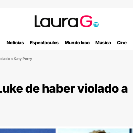
Noticias
Espectáculos
Mundo loco
Música
Cine
iolado a Katy Perry
Luke de haber violado a