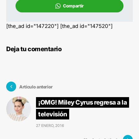
Compartir
[the_ad id="147220"] [the_ad id="147520"]
Deja tu comentario
Artículo anterior
¡OMG! Miley Cyrus regresa a la
televisión
27 ENERO, 2016