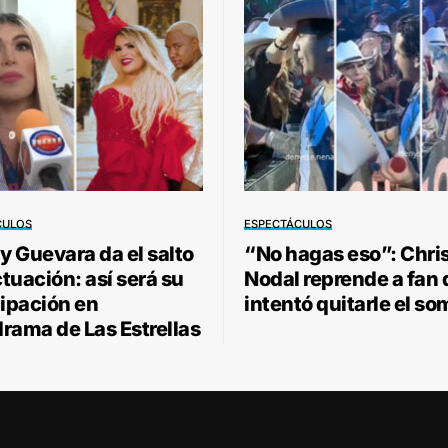
CULOS
ESPECTÁCULOS
 Guevara da el salto
“No hagas eso”: Chri
ctuación: así será su
Nodal reprende a fan
cipación en
intentó quitarle el so
rama de Las Estrellas