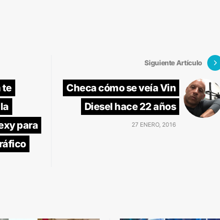
Siguiente Artículo
 te
Checa cómo se veía Vin
la
Diesel hace 22 años
exy para
27 ENERO, 2016
tráfico