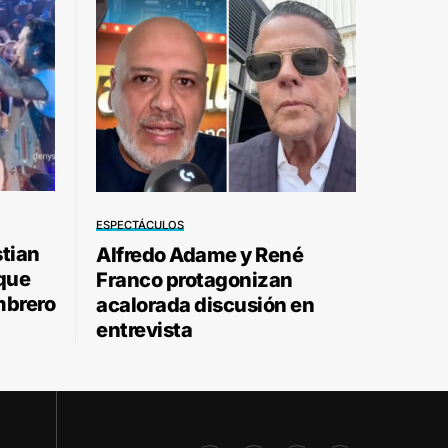
ESPECTÁCULOS
stian
Alfredo Adame y René
 que
Franco protagonizan
mbrero
acalorada discusión en
entrevista