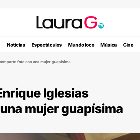
Noticias
Espectáculos
Mundo loco
Música
Cine
s comparte foto con una mujer guapísima
Enrique Iglesias
 una mujer guapísima