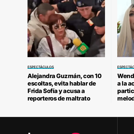
ESPECTÁCULOS
ESPECTÁ
Alejandra Guzmán, con 10
Wendy
escoltas, evita hablar de
a la a
Frida Sofía y acusa a
parti
reporteros de maltrato
melod