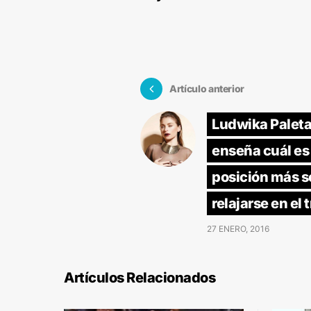
Artículo anterior
Ludwika Paleta
enseña cuál es 
posición más s
relajarse en el 
27 ENERO, 2016
Artículos Relacionados