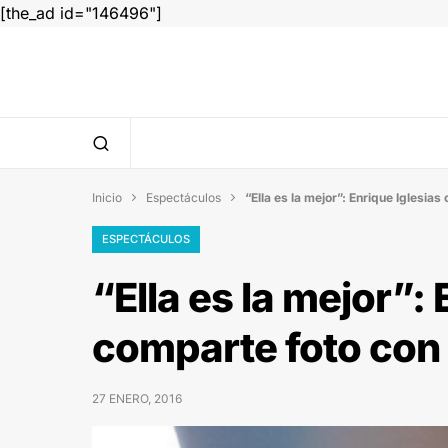
[the_ad id="146496"]
Inicio
Espectáculos
“Ella es la mejor”: Enrique Iglesia


ESPECTÁCULOS
“Ella es la mejor”: 
comparte foto con
27 ENERO, 2016